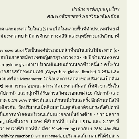
สำนักงานข้อมูลสมุนไพร
คณะเภสัชศาสตร์ มหาวิทยาลัยมหิดล
 หาด และมะหาดใบใหญ่ (
2)
พบได้ในหลายพื้นที่ทั่วประเทศไทย มี
ม้มะหาดพบว่ามีการศึกษาทางคลินิกและฤทธิ์ทางเภสัชวิทยาที่
xyresveratrol
ซึ่งเป็นองค์ประกอบหลักที่พบในแก่นไม้มะหาด (
6-
ทดสอบในอาสาสมัครเพศหญิงอายุระหว่าง
20 - 48
ปี จำนวน
60
คน
propylene glycol
ทาบริเวณต้นแขนด้านนอกข้างหนึ่ง
2
ครั้ง
/
วัน
มจากสารสกัดชะเอมเทศ (
Glycyrrhiza glabra
; licorice)
0.25% และ
วยเครื่อง
Mexameter
วัดร้อยละการลดลงของปริมาณเม็ดสีเม
g
) ผลการทดสอบพบว่าสารสกัดมะหาดมีผลทำให้ผิวขาวขึ้นใน
6
สัปดาห์) และกลุ่มที่ได้รับสารสกัดชะเอมเทศ (
10
สัปดาห์) และ
ะหาด
0.1% w
/
w
ทาผิวต้นแขนด้านหนึ่งวันละครั้ง อีกด้านหนึ่งให้
ียวกัน วัดปริมาณเม็ดสีเมลานินทุกสัปดาห์จนกระทั่งสัปดาห์
ป็นการทาโลชันบริเวณแก้มแบ่งออกเป็นข้างซ้าย
-
ขวา ผลการ
ing
เพิ่มขึ้นจาก
1.00%
ที่สัปดาห์ที่
1
เป็น
1.51%
และ
2.23%
ที่
 พบว่าที่สัปดาห์ที่
3
มีค่า
% whitening
เท่ากับ
1.76%
และเพิ่ม
sitivity reactions)
จากการทดสอบบริเวณแก้ม กลุ่มที่ได้รับสาร