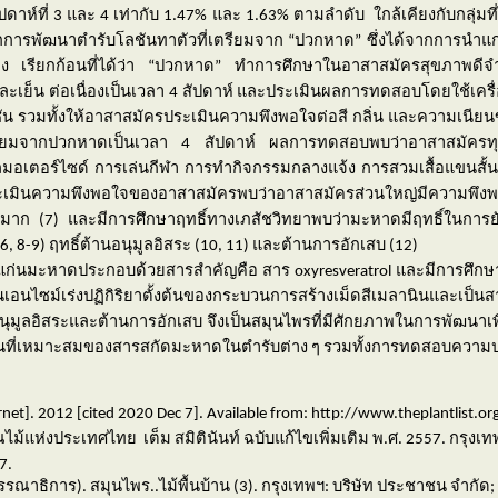
ัปดาห์ที่
3
และ
4
เท่ากับ
1.47
% และ
1.63%
ตามลำดับ
ใกล้เคียงกับกลุ่ม
ารพัฒนาตำรับโลชันทาตัวที่เตรียมจาก “ปวกหาด” ซึ่งได้จากการนำแก่น
ือง เรียกก้อนที่ได้ว่า “ปวกหาด” ทำการศึกษาในอาสาสมัครสุขภาพด
และเย็น ต่อเนื่องเป็นเวลา
4
สัปดาห์ และประเมินผลการทดสอบโดยใช้เครื
ลชัน รวมทั้งให้อาสาสมัครประเมินความพึงพอใจต่อสี กลิ่น และความเนี
ตรียมจากปวกหาดเป็นเวลา 4 สัปดาห์ ผลการทดสอบพบว่าอาสาสมัครทุกคนม
่รถมอเตอร์ไซด์ การเล่นกีฬา การทำกิจกรรมกลางแจ้ง การสวมเสื้อแขนสั้
ะเมินความพึงพอใจของอาสาสมัครพบว่าอาสาสมัครส่วนใหญ่มีความพึงพ
บมาก (
7
)
และมีการศึกษาฤทธิ์ทางเภสัชวิทยาพบว่ามะหาดมีฤทธิ์ในการยั
6, 8-9
) ฤทธิ์ต้านอนุมูลอิสระ (
10, 11
) และต้านการอักเสบ (
12
)
์ แก่นมะหาดประกอบด้วยสารสำคัญคือ สาร
oxyresveratrol
และมีการศึกษ
ป็นเอนไซม์เร่งปฏิกิริยาตั้งต้นของกระบวนการสร้างเม็ดสีเมลานินและเป็น
นอนุมูลอิสระและต้านการอักเสบ จึงเป็นสมุนไพรที่มีศักยภาพในการพัฒนา
มข้นที่เหมาะสมของสารสกัดมะหาดในตำรับต่าง ๆ รวมทั้งการทดสอบควา
ernet].
2012 [
cited
2020
Dec
7].
Available from: http://www.theplantlist.
ณไม้แห่งประเทศไทย
เต็ม สมิตินันท์ ฉบับแก้ไขเพิ่มเติม พ.ศ.
2557.
กรุงเ
7.
รรณาธิการ
)
. สมุนไพร..ไม้พื้นบ้าน (
3).
กรุงเทพฯ: บริษัท ประชาชน จำกัด
;