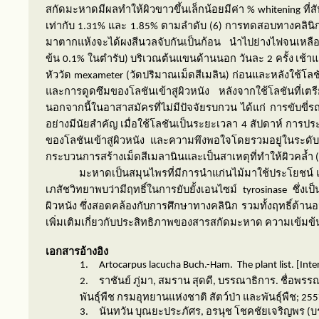
สกัดมะหาดมีผลทำให้ผิวขาวขึ้นเล็กน้อยมีค่า %
whitening
ที่ส
เท่ากับ 1.
31
% และ 1.
85
% ตามลำดับ (
6)
การทดสอบทางคลินิกก
มาตากแห้งจะได้ผงสีนวลจับกันเป็นก้อน นำไปย่างไฟจนเหล
ข้น
0.1%
ในตำรับ) บริเวณต้นแขนด้านนอก วันละ
2
ครั้ง เช้า
หัววัด
mexameter
(วัดปริมาณเม็ดสีเมลิน) ก่อนและหลังใช้โ
และการดูดซึมของโลชันเข้าสู่ผิวหนัง หลังจากใช้โลชันที่เ
นอกจากนี้ในอาสาสมัครที่ไม่มีปัจจัยรบกวน ได้แก่ การขับขี
อย่างมีนัยสำคัญ เมื่อใช้โลชันเป็นระยะเวลา
4
สัปดาห์ การปร
ของโลชันเข้าสู่ผิวหนัง และความพึงพอใจโดยรวมอยู่ในระดั
กระบวนการสร้างเม็ดสีเมลานินและเป็นสาเหตุที่ทำให้ผิวคล้ำ (
มะหาดเป็นสมุนไพรที่มีการนำแก่นไม้มาใช้ประโยชน
เภสัชวิทยาพบว่ามีฤทธิ์ในการยับยั้งเอนไซม์
tyrosinase
ซึ่งเ
ผิวหนัง ซึ่งสอดคล้องกับการศึกษาทางคลินิก รวมทั้งฤทธิ์ต้า
เพิ่มเติมเกี่ยวกับประสิทธิภาพของสารสกัดมะหาด ความเข้
เอกสารอ้างอิง
1.
Artocarpus lacucha
Buch.-Ham.
The plant list. [Int
2.
ราชันย์ ภู่มา
,
สมราน สุดดี
,
บรรณาธิการ. ชื่อพรร
พันธุ์พืช กรมอุทยานแห่งชาติ สัตว์ป่า และพันธุ์พืช
; 255
3.
นันทวัน บุณยะประภัศร
,
อรนุช โชคชัยเจริญพร
(
บ