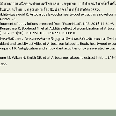
ระโยชน์ทางภาคเหนือของประเทศไทย เล่ม
1.
กรุงเทพฯ: บริษัท อมรินทร์พริ้นติ
ายืนต้นของไทย
1.
กรุงเทพฯ: โรงพิมพ์ เอช เอ็น กรุ๊ป จำกัด
; 2552.
hitwitayawuid K. Artocarpus lakoocha heartwood extract as a novel cosmetic
(4):269-76.
lopment of body lotions prepared from `Puag-Haad´. IJPS. 2016;11:61-9.
 Rungruang R, Boohuad N, et al. Additive effect of a combination of Artocar
el). 2020;13(10):310.
doi: 10.3390/ph13100310.
ไพรเพื่อผิวขาว. โครงการพิเศษปริญญาเภสัชศาสตร์บัณฑิต คณะเภสัชศา
xidant and toxicity activities of Artocarpus lakoocha Roxb. heartwood ext
ornpisid1 P. Antiglycation and antioxidant activities of oxyresveratrol ex
thung M, Wikan N, Smith DR, et al. Artocarpus lakoocha extract inhibits L
41355