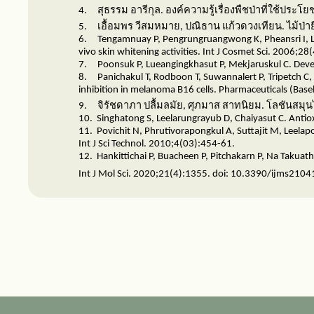
4.
สุธรรม อารีกุล. องค์ความรู้เรื่องพืชป่าที่ใช้ป
5.
เอื้อมพร วีสมหมาย
,
ปณิธาน แก้วดวงเทียน. ไม้ป่
6.
Tengamnuay P, Pengrungruangwong K, Pheansri I, Lik
vivo skin whitening activities. Int J Cosmet Sci. 2006;28
7.
Poonsuk P, Lueangingkhasut P, Mekjaruskul C. Deve
8.
Panichakul T, Rodboon T, Suwannalert P, Tripetch C,
inhibition in melanoma B16 cells. Pharmaceuticals (Bas
9.
จิรัชดาภา ปลื้มลมัย
,
ศุภมาส สาทนิยม. โลชันสมุน
10.
Singhatong S, Leelarungrayub D, Chaiyasut C. Antio
11.
Povichit N, Phrutivorapongkul A, Suttajit M, Leelap
Int J Sci Technol. 2010;4(03):454-61.
12.
Hankittichai P, Buacheen P, Pitchakarn P, Na Takua
Int J Mol Sci. 2020;21(4):1355. doi: 10.3390/ijms210