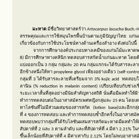
มะหาด
มีชื่อวิทยาศาสตร์ว่า
Artocarpus lacucha
Buch.-
สรรพคุณและการใช้สมุนไพรพื้นบ้านตามภูมิปัญญาไทย แก่นและ
เกี่ยวข้องกับการใช้ประโยชน์ทางด้านเครื่องสำอาง ดังต่อไปนี้
จากการศึกษาองค์ประกอบทางเคมีของแก่นไม้มะหา
8
) มีการศึกษาทางคลินิก ทดสอบสารสกัดน้ำแก่นมะหาด โดยต้
แบ่งออกเป็น
3
กลุ่ม กลุ่มละ
20
คน กลุ่มแรกจะได้รับสารละลา
อีกข้างหนึ่งให้ทา
propylene glycol
เพียงอย่างเดียว (
self-contro
กลุ่มที่
3
ได้รับสารละลายที่เตรียมจาก 3%
kojic acid
ทดสอบใน
ลานิน (%
reduction in melanin content
) เปรียบเทียบกับช่
ระยะเวลาสั้นที่สุดอย่างมีนัยสำคัญทางสถิติ นั่นคือมีผลทำให
ทำการทดสอบต่อในอาสาสมัครเพศหญิงกลุ่มละ
25
คน โดยเตร
ทาโลชันที่ไม่มีส่วนผสมของสารสกัด (
lotion base)
และอีกกล
ที่
4
ของการทดสอบ และทำการทดสอบซ้ำอีกครั้งในอาสาสมัค
ทดสอบพบว่ากลุ่มที่ได้รับโลชันผสมสารสกัดมะหาดมีผลทำให้
สัปดาห์ที่
2
และ
3
ตามลำดับ และที่สัปดาห์ที่
4
มีค่า
2.21%
ในข
ขึ้นเล็กน้อยที่สัปดาห์ที่
4
มีค่าเท่ากับ
2.12%
โดยไม่พบอาสาสมัคร