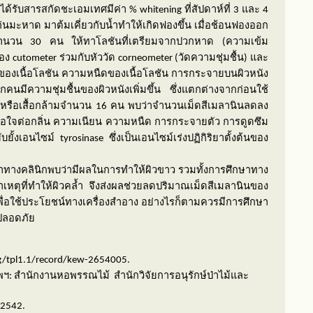
ที่ได้รับสารสกัดชะเอมเทศมีค่า %
whitening
ที่สัปดาห์ที่ 3 และ 4
มะหาด มาต้มเคี่ยวกับน้ำทำให้เกิดฟองขึ้น เมื่อช้อนฟองออก
ีจำนวน
30
คน ให้ทาโลชันที่เตรียมจากปวกหาด (ความเข้ม
่อง
cutometer
ร่วมกับหัววัด
corneometer
(วัดความชุ่มชื้น) และ
ยนของเนื้อโลชัน ความหนืดของเนื้อโลชัน การกระจายบนผิวหนัง
ีความชุ่มชื้นของผิวหนังเพิ่มขึ้น ซึ่งแตกต่างจากก่อนใช้
นหรือเสื้อกล้ามจำนวน
16
คน พบว่าจำนวนเม็ดสีเมลานินลดลง
อใจต่อกลิ่น ความเนียน ความหนืด การกระจายตัว การดูดซึม
บยั้งเอนไซม์
tyrosinase
ซึ่งเป็นเอนไซม์เร่งปฏิกิริยาตั้งต้นของ
าทางคลินิกพบว่ามีผลในการทำให้ผิวขาว รวมทั้งการศึกษาทาง
สาเหตุที่ทำให้ผิวคล้ำ จึงส่งผลช่วยลดปริมาณเม็ดสีเมลานินของ
เพื่อใช้ประโยชน์ทางเครื่องสำอาง อย่างไรก็ตามควรมีการศึกษา
มปลอดภัย
org/tpl1.1/record/kew-2654005.
ทพฯ: สำนักงานหอพรรณไม้
สำนักวิจัยการอนุรักษ์ป่าไม้และ
 2542.