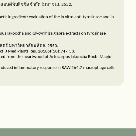
้งแอนด์พับลิชชิ่ง จำกัด (มหาชน)
; 2552.
 ingredient: evaluation of the in vitro anti-tyrosinase and in
pus lakoocha and Glycyrrhiza glabra extracts on tyrosinase
สตร์ มหาวิทยาลัยมหิดล.
2550.
ract. J Med Plants Res. 2010;4(10):947-53.
tracted from the heartwood of Artocarpus lakoocha Roxb. Maejo
PS-induced inflammatory response in RAW 264.7 macrophage cells.