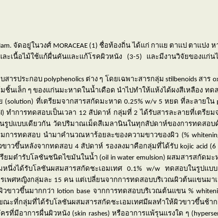
Ham.
จัดอยู่ในวงศ์
MORACEAE (1)
ชื่อท้องถิ่น ได้แก่ กาแย ตาแป ตาแปง
เนื้อไม้ใช้แก้ผื่นคันและแก้โรคผิวหนัง (
3-5)
และมีงานวิจัยของแก่นไ
ดพบสารประกอบ
polyphenolics
ต่าง ๆ โดยเฉพาะสารกลุ่ม
stilbenoids
สาร
o
มชิ้นเล็ก ๆ ของแก่นมะหาดในน้ำเดือด นำไปทำให้แห้งได้ผงสีเหลือง 
ย (
solution)
ที่เตรียมจากสารสกัดมะหาด
0.25% w/v 5
หยด ที่ละลายใน
l
) ทำการทดสอบเป็นเวลา
12
สัปดาห์ กลุ่มที่
2
ได้รับสารละลายที่เตรีย
รูปแบบเดียวกัน วัดปริมาณเม็ดสีเมลานินในทุกสัปดาห์ของการทดสอบด้
วงเริ่มการทดสอบ นำมาคำนวณหาร้อยละของความขาวของผิว (%
whitenin
้ผิวขาวขึ้นหลังจากทดสอบ
4
สัปดาห์ รองลงมาคือกลุ่มที่ได้รับ
kojic acid
(
ียมตำรับโลชันชนิดไขมันในน้ำ (
oil in water emulsion
) ผสมสารสกัดม
ุ่มหนึ่งได้รับโลชันผสมสารสกัดชะเอมเทศ 0.1%
w/w
ทดสอบในรูปแบบเด
รเพศหญิงกลุ่มละ
1
5 คน แต่เปลี่ยนจากการทดสอบบริเวณผิวต้นแขนมาเ
ผิวขาวขึ้นมากกว่า
lotion base
จากการทดสอบบริเวณต้นแขน
% whiten
ณะที่กลุ่มที่ได้รับโลชันผสมสารสกัดชะเอมเทศมีผลทำให้ผิวขาวขึ้นช้ากว่า
ที่มีอาการผื่นผิวหนัง (
skin rashes)
หรืออาการแพ้รุนแรงใด ๆ (
hypersen