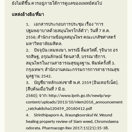
ยังไม่ดีขึ้น ควรอยู่ภายใต้การดูแลของแพทย์ต่อไป
แหล่งอ้างอิง/ที่มา
1.
เอกสารประกอบการประชุม เรื่อง “การ
ปฐมพยาบาลด้วยสมุนไพรใกล้ตัว”
;
วันที่ 7 ส.ค.
2556
;
สำนักงานข้อมูลสมุนไพร คณะเภสัชศาสตร์
มหาวิทยาลัยมหิดล.
2.
ปัจจุบัน เหมหงษา
,
พรรณี ลิ้มสวัสดิ์
,
รุจินาถ อร
รถสิษฐ
,
อรุณลักษณ์ รัตนสาลี
,
บรรณาธิการ.
สมุนไพรในงานสาธารณสุขมูลฐาน. พิมพ์ครั้งที่ 3.
กรุงเทพฯ: สำนักงานคณะกรรมการการสาธารณสุข
มูลฐาน
;
2542.
3.
บัญชียาหลักแห่งชาติ พ.ศ. 2559 [อินเทอร์เน็ต].
[สืบค้นเมื่อวันที่ 7 มิ.ย.
2560]
;
จาก:
http://www.lpnh.go.th/newlp/wp-
content/uploads/
2013/10/
nlem
2016
_announcement
_ratchakitcha
120459
_
20160412.
pdf
4.
Sirinthipaporn A, Jiraungkoorskul W. Wound
healing property review of Siam weed, Chromolaena
odorata. Pharmacogn Rev
2017
;
11(21):35-38.