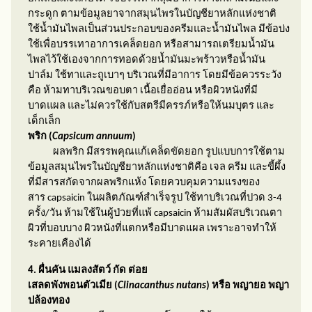
กระดูก ตามข้อมูลยาจากสมุนไพรในบัญชียาหลักแห่งชาติ
ใช้น้ำมันไพลเป็นส่วนประกอบของครีมและน้ำมันไพล มีข้อบ่ง
ใช้เพื่อบรรเทาอาการเคล็ดยอก หรือสามารถเตรียมน้ำมัน
ไพลไว้ใช้เองจากการทอดด้วยน้ำมันมะพร้าวหรือน้ำมัน
ปาล์ม ใช้ทาและถูเบาๆ บริเวณที่มีอาการ โดยมีข้อควรระวัง
คือ ห้ามทาบริเวณขอบตา เนื้อเยื่ออ่อน หรือผิวหนังที่มี
บาดแผล และไม่ควรใช้กับสตรีมีครรภ์หรือให้นมบุตร และ
เด็กเล็ก
พริก (
Capsicum annuum
)
ผลพริก มีสรรพคุณแก้เคล็ดขัดยอก รูปแบบการใช้ตาม
ข้อมูลสมุนไพรในบัญชียาหลักแห่งชาติคือ เจล ครีม และขี้ผึ้ง
ที่มีสารสกัดจากผลพริกแห้ง โดยควบคุมความแรงของ
สาร
capsaicin
ในผลิตภัณฑ์สำเร็จรูป ใช้ทาบริเวณที่ปวด 3-4
ครั้ง/วัน ห้ามใช้ในผู้ป่วยที่แพ้
capsaicin
ห้ามสัมผัสบริเวณตา
ผิวที่บอบบาง ผิวหนังที่แตกหรือมีบาดแผล เพราะอาจทำให้
ระคายเคืองได้
4. ผื่นคัน แมลงสัตว์ กัด ต่อย
เสลดพังพอนตัวเมีย (
Clinacanthus nutans
)
หรือ พญายอ พญา
ปล้องทอง