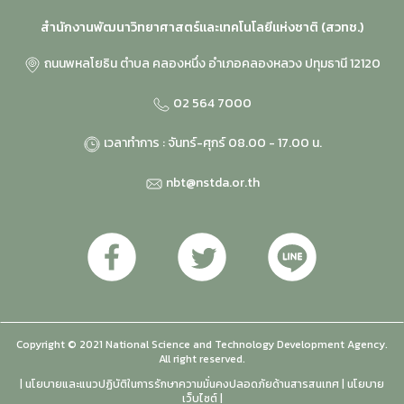
สำนักงานพัฒนาวิทยาศาสตร์และเทคโนโลยีแห่งชาติ (สวทช.)
ถนนพหลโยธิน ตำบล คลองหนึ่ง อำเภอคลองหลวง ปทุมธานี 12120
02 564 7000
เวลาทำการ : จันทร์-ศุกร์ 08.00 - 17.00 น.
nbt@nstda.or.th
Copyright © 2021 National Science and Technology Development Agency.
All right reserved.
| นโยบายและแนวปฏิบัติในการรักษาความมั่นคงปลอดภัยด้านสารสนเทศ | นโยบาย
เว็บไซต์ |