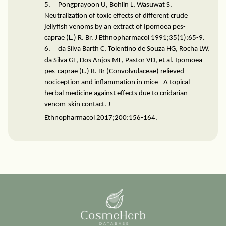
5.
Pongprayoon U, Bohlin L, Wasuwat S.
Neutralization of toxic effects of different crude
jellyfish venoms by an extract of Ipomoea pes-
caprae (L.) R. Br. J Ethnopharmacol
1991
;
35(1):65-9.
6.
da Silva Barth C, Tolentino de Souza HG, Rocha LW,
da Silva GF, Dos Anjos MF, Pastor VD, et al. Ipomoea
pes-caprae (L.) R. Br (Convolvulaceae) relieved
nociception and inflammation in mice - A topical
herbal medicine against effects due to cnidarian
venom-skin contact. J
Ethnopharmacol
2017
;
200:156-164.