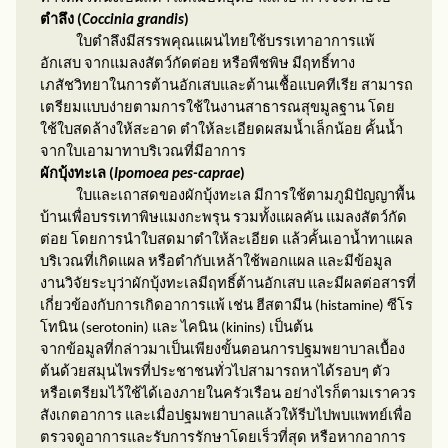
ตำลึง (
Coccinia grandis
)
ใบตำลึงมีสรรพคุณแผนไทยใช้บรรเทาอาการแพ้
อักเสบ จากแมลงสัตว์กัดต่อย หรือพืชพิษ มีฤทธิ์ทาง
เภสัชวิทยาในการต้านอักเสบและต้านเชื้อแบคทีเรีย สามารถ
เตรียมแบบง่ายตามการใช้ในงานสาธารณสุขมูลฐาน โดย
ใช้ใบสดล้างให้สะอาด ตำให้ละเอียดผสมน้ำเล็กน้อย คั้นน้ำ
จากใบเอามาทาบริเวณที่มีอาการ
ผักบุ้งทะเล (
Ipomoea pes-caprae
)
ใบและเถาสดของผักบุ้งทะเล มีการใช้ตามภูมิปัญญาพื้น
บ้านเพื่อบรรเทาพิษแมงกะพรุน รวมทั้งแผลคัน แมลงสัตว์กัด
ต่อย โดยการนำใบสดมาตำให้ละเอียด แล้วคั้นเอาน้ำทาแผล
บริเวณที่เกิดแผล หรือตำกับเหล้าใช้พอกแผล และมีข้อมูล
งานวิจัยระบุว่าผักบุ้งทะเลมีฤทธิ์ต้านอักเสบ และมีผลต่อสารที่
เกี่ยวข้องกับการเกิดอาการแพ้ เช่น ฮีสตามีน (
histamine)
ซีโร
โทนิน (
serotonin)
และ ไคนิน (
kinins)
เป็นต้น
จากข้อมูลที่กล่าวมาเป็นเพียงขั้นตอนการปฐมพยาบาลเบื้อง
ต้นด้วยสมุนไพรที่ประชาชนทั่วไปสามารถหาได้รอบๆ ตัว
หรือเตรียมไว้ใช้ได้เองภายในครัวเรือน อย่างไรก็ตามเราควร
สังเกตอาการ และเมื่อปฐมพยาบาลแล้วให้รีบไปพบแพทย์เพื่อ
ตรวจดูอาการและรับการรักษาโดยเร็วที่สุด หรือหากอาการ