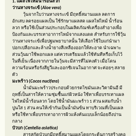
1. แผลไฟไหม้น้ำร้อนลวก
ว่านหางจระเข้ (
Aloe vera
)
วุ้นจากใบว่านหางจระเข้ มีฤทธิ์สมานแผล ลดการ
อักเสบ ลดรอยแผลเป็น ใช้รักษาแผลสด แผลไฟไหม้ น้ำร้อน
ลวก หรือใช้เป็นส่วนประกอบในผลิตภัณฑ์เครื่องสำอางเพื่อ
ป้องกันและบรรเทาอาการไหม้จากแสงแดด สำหรับการใช้วุ้น
ว่านหางจระเข้เพื่อปฐมพยาบาลนั้น ให้เลือกใช้ใบแก่นำมา
ปอกเปลือกและล้างน้ำยางสีเหลืองออกให้สะอาด นำเฉพาะ
ส่วนวุ้นมาใช้พอกแผล แต่ควรเตรียมแล้วใช้ทันทีหรือเก็บไว้
ในที่เย็น เนื่องจากภายในวุ้นจะมีสารที่ไม่คงตัว เมื่อโดน
ความร้อนหรือรังสียูวีและออกซิเจนในอากาศ จะค่อยๆ สลาย
ตัว
มะพร้าว (
Cocos nucifera
)
น้ำมันมะพร้าวประกอบด้วยกรดไขมันและวิตามินอี มี
ฤทธิ์เป็นสารให้ความชุ่มชื้นแก่ผิวหนัง ใช้ทาเพื่อบรรเทาแผล
ไฟไหม้น้ำร้อนลวก โดยใช้น้ำมันมะพร้าว 1 ส่วน ผสมกับน้ำ
ปูนใส 1 ส่วน คนให้เข้ากันเป็นน้ำมันข้น ทาบริเวณที่เป็นแผล
หรือใช้ทาเพื่อบรรเทาอาการผิวแห้งคันแบบเล็กน้อยถึงปาน
กลาง
บัวบก (
Centella asiatica
)
สารสกัดบัวบกมีฤทธิ์สมานแผลโดยกระตุ้นการสร้างคอ