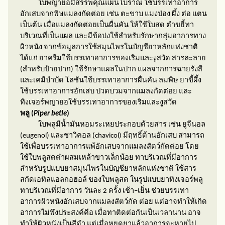
ใบพญายอมีสรรพคุณแผนโบราณ ใช้บรรเทาอาการ
อักเสบจากพิษแมลงกัดต่อย เช่น ตะขาบ แมงป่อง ผึ้ง ต่อ แตน
เป็นต้น เมื่อแมลงกัดต่อยเป็นผื่นคัน ให้ใช้ใบสด ตำขยี้ทา
บริเวณที่เป็นแผล และมีข้อบ่งใช้สำหรับรักษากลุ่มอาการทาง
ผิวหนัง จากข้อมูลการใช้สมุนไพรในบัญชียาหลักแห่งชาติ
ได้แก่ ยาครีมใช้บรรเทาอาการของเริมและงูสวัด สารละลาย
(สำหรับป้ายปาก) ใช้รักษาแผลในปาก แผลจากการฉายรังสี
และเคมีบำบัด โลชันใช้บรรเทาอาการผื่นคัน ลมพิษ ยาขี้ผึ้ง
ใช้บรรเทาอาการอักเสบ ปวดบวมจากแมลงกัดต่อย และ
ทิงเจอร์พญายอใช้บรรเทาอาการของเริมและงูสวัด
พลู (
Piper betle
)
ใบพลูมีน้ำมันหอมระเหยประกอบด้วยสาร เช่น ยูจีนอล
(
eugenol)
และชาวิคอล (
chavicol)
มีฤทธิ์ต้านอักเสบ สามารถ
ใช้เพื่อบรรเทาอาการแพ้อักเสบจากแมลงสัตว์กัดต่อย โดย
ใช้ใบพลูสดตำผสมเหล้าขาวเล็กน้อย ทาบริเวณที่มีอาการ
สำหรับรูปแบบยาสมุนไพรในบัญชียาหลักแห่งชาติ ใช้สาร
สกัดเอทิลแอลกอฮอล์ ของใบพลูสด ในรูปแบบยาทิงเจอร์พลู
ทาบริเวณที่มีอาการ วันละ 2 ครั้ง เช้า–เย็น ช่วยบรรเทา
อาการผิวหนังอักเสบจากแมลงสัตว์กัด ต่อย แต่อาจทำให้เกิด
อาการไม่พึงประสงค์คือ เมื่อทาติดต่อกันเป็นเวลานาน อาจ
ทำให้ผิวหนังเป็นสีดำ แต่เมื่อหยุดยาแล้วอาการจะหายไป