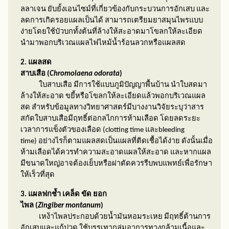
ลลาเจน ยับยั้งเอนไซม์ที่เกี่ยวข้องกับกระบวนการอักเสบ และ
ลดการเกิดรอยแผลเป็นได้ สามารถเตรียมยาสมุนไพรแบบ
ง่ายโดยใช้บัวบกทั้งต้นที่ล้างให้สะอาดมาโขลกให้ละเอียด
นำมาพอกบริเวณแผลไฟไหม้น้ำร้อนลวกหรือแผลสด
2. แผลสด
สาบเสือ (
Chromolaena odorata
)
ใบสาบเสือ มีการใช้แบบภูมิปัญญาพื้นบ้าน นำใบสดมา
ล้างให้สะอาด ขยี้หรือโขลกให้ละเอียดแล้วพอกบริเวณแผล
สด สำหรับข้อมูลทางวิทยาศาสตร์มีบางงานวิจัยระบุว่าสาร
สกัดใบสาบเสือมีฤทธิ์ต่อกลไกการห้ามเลือด โดยลดระยะ
เวลาการแข็งตัวของเลือด (
clotting time
และ
bleeding
time)
อย่างไรก็ตามแผลสดเป็นแผลที่ติดเชื้อได้ง่าย ดังนั้นเมื่อ
ห้ามเลือดได้ควรทำความสะอาดแผลให้สะอาด และหากแผล
มีขนาดใหญ่อาจต้องเย็บหรือผ่าตัดควรรีบพบแพทย์เพื่อรักษา
ให้เร็วที่สุด
3. แผลฟกช้ำ เคล็ด ขัด ยอก
ไพล (
Zingiber montanum
)
เหง้าไพลประกอบด้วยน้ำมันหอมระเหย มีฤทธิ์ต้านการ
อักเสบและแก้ปวด ใช้บรรเทากลุ่มอาการทางกล้ามเนื้อและ